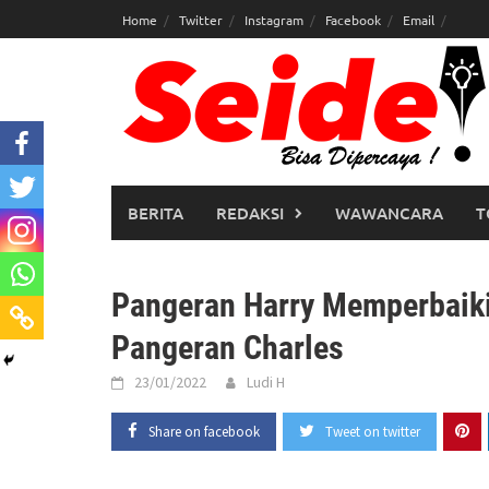
Skip
Home
Twitter
Instagram
Facebook
Email
to
content
BERITA
REDAKSI
WAWANCARA
T
Pangeran Harry Memperbaik
Pangeran Charles
23/01/2022
Ludi H
Share on facebook
Tweet on twitter