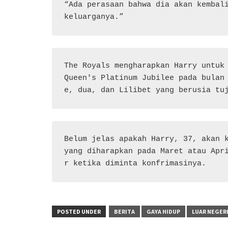
“Ada perasaan bahwa dia akan kembali
keluarganya.”
The Royals mengharapkan Harry untuk 
Queen's Platinum Jubilee pada bulan
e, dua, dan Lilibet yang berusia tu
Belum jelas apakah Harry, 37, akan k
yang diharapkan pada Maret atau Apr
r ketika diminta konfrimasinya.
POSTED UNDER
BERITA
GAYA HIDUP
LUAR NEGER