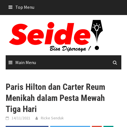
Skip
Top Menu
to
content
Main Menu
Paris Hilton dan Carter Reum
Menikah dalam Pesta Mewah
Tiga Hari
14/11/2021
Ricke Senduk