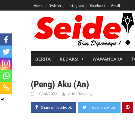
Skip
Home
Twitter
Instagram
Facebook
Email
to
content
BERITA
REDAKSI
WAWANCARA
T
(Peng) Aku (An)
10/04/2022
Aries Tanjung
Share on facebook
Tweet on twitter