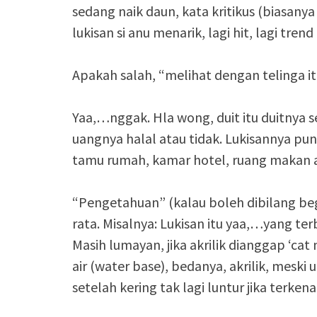
sedang naik daun, kata kritikus (biasany
lukisan si anu menarik, lagi hit, lagi tre
Apakah salah, “melihat dengan telinga i
Yaa,…nggak. Hla wong, duit itu duitnya s
uangnya halal atau tidak. Lukisannya pun 
tamu rumah, kamar hotel, ruang makan at
“Pengetahuan” (kalau boleh dibilang begi
rata. Misalnya: Lukisan itu yaa,…yang ter
Masih lumayan, jika akrilik dianggap ‘cat
air (water base), bedanya, akrilik, mes
setelah kering tak lagi luntur jika terkena a