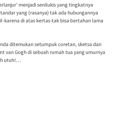
erlanjur’ menjadi senilukis yang tingkatnya
standar yang (rasanya) tak ada hubungannya
l-karena di atas kertas-tak bisa bertahan lama
elanda ditemukan setumpuk coretan, sketsa dan
incent van Gogh di sebuah rumah tua yang umurnya
ih utuh!…