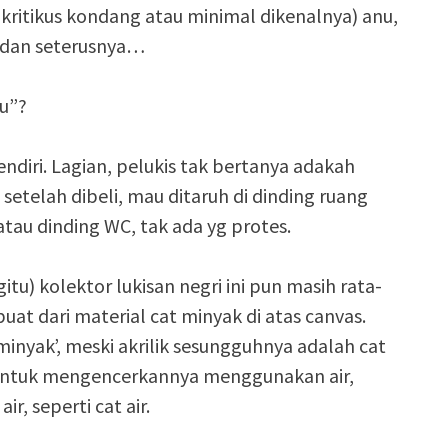
a kritikus kondang atau minimal dikenalnya) anu,
nd dan seterusnya…
tu”?
endiri. Lagian, pelukis tak bertanya adakah
setelah dibeli, mau ditaruh di dinding ruang
au dinding WC, tak ada yg protes.
tu) kolektor lukisan negri ini pun masih rata-
buat dari material cat minyak di atas canvas.
 minyak’, meski akrilik sesungguhnya adalah cat
ki untuk mengencerkannya menggunakan air,
ir, seperti cat air.