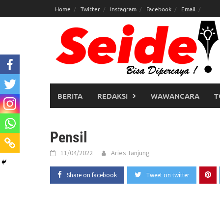
Skip
Home
Twitter
Instagram
Facebook
Email
to
content
BERITA
REDAKSI
WAWANCARA
T
Pensil
11/04/2022
Aries Tanjung
Share on facebook
Tweet on twitter