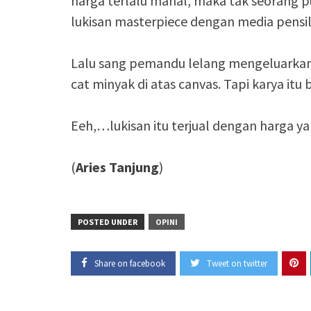
harga terlalu mahal, maka tak seorang p
lukisan masterpiece dengan media pensil
Lalu sang pemandu lelang mengeluarkan 
cat minyak di atas canvas. Tapi karya itu bi
Eeh,…lukisan itu terjual dengan harga 
(
Aries Tanjung
)
POSTED UNDER
OPINI
Share on facebook
Tweet on twitter