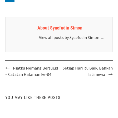
About Syaefudin Simon
View all posts by Syaefudin Simon
→
Post
Niatku Memang Bersujud
Setiap Hari itu Baik, Bahkan
navigation
– Catatan Halaman ke-84
Istimewa
YOU MAY LIKE THESE POSTS