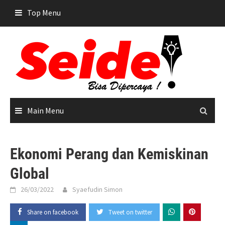
Skip
Top Menu
to
content
Main Menu
Ekonomi Perang dan Kemiskinan
Global
26/03/2022
Syaefudin Simon
Share on facebook
Tweet on twitter