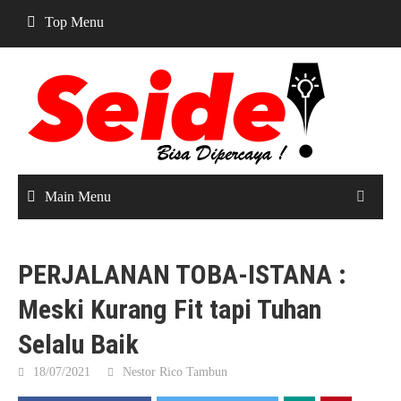
Skip
Top Menu
to
content
Main Menu
PERJALANAN TOBA-ISTANA :
Meski Kurang Fit tapi Tuhan
Selalu Baik
18/07/2021
Nestor Rico Tambun