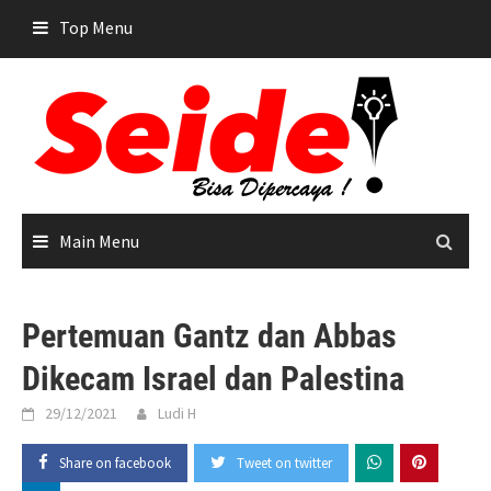
Skip
Top Menu
to
content
Main Menu
Pertemuan Gantz dan Abbas
Dikecam Israel dan Palestina
29/12/2021
Ludi H
Share on facebook
Tweet on twitter