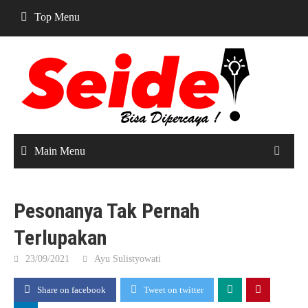
Skip
Top Menu
to
content
Main Menu
Pesonanya Tak Pernah
Terlupakan
23/09/2021
Ayu Sulistyowati
Share on facebook
Tweet on twitter