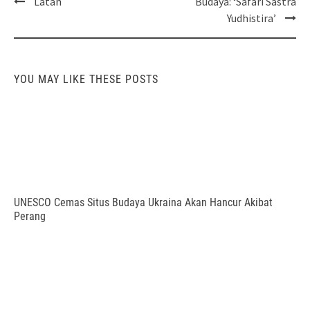
Post
Latah
Budaya: ‘Safari Sastra
navigation
Yudhistira’
YOU MAY LIKE THESE POSTS
UNESCO Cemas Situs Budaya Ukraina Akan Hancur Akibat
Perang