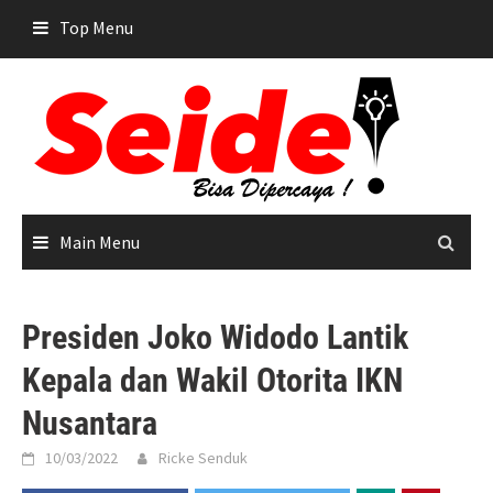
Skip
Top Menu
to
content
Main Menu
Presiden Joko Widodo Lantik
Kepala dan Wakil Otorita IKN
Nusantara
10/03/2022
Ricke Senduk