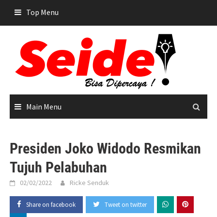
Skip
Top Menu
to
content
Main Menu
Presiden Joko Widodo Resmikan
Tujuh Pelabuhan
02/02/2022
Ricke Senduk
Share on facebook
Tweet on twitter