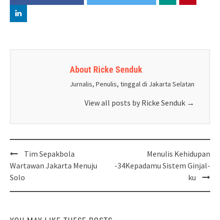
About Ricke Senduk
Jurnalis, Penulis, tinggal di Jakarta Selatan
View all posts by Ricke Senduk
→
Post
Tim Sepakbola
Menulis Kehidupan
navigation
Wartawan Jakarta Menuju
-34Kepadamu Sistem Ginjal-
Solo
ku