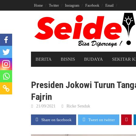
Skip
Home
Twitter
Instagram
Facebook
Email
to
content
BERITA
BISNIS
BUDAYA
SEKITAR K
Presiden Jokowi Turun Tang
Fajrin
21/09/2021
Ricke Senduk
Share on facebook
Tweet on twitter