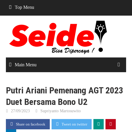
Skip
Top Menu
to
content
Main Menu
Putri Ariani Pemenang AGT 2023
Duet Bersama Bono U2
27/09/2023
Supriyanto Martosuwito
Share on facebook
Tweet on twitter