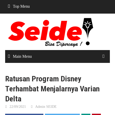
Skip
Top Menu
to
content
Main Menu
Ratusan Program Disney
Terhambat Menjalarnya Varian
Delta
22/09/2021
Admin SEIDE