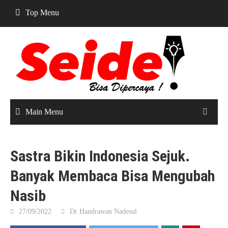
Skip
Top Menu
to
content
Main Menu
Sastra Bikin Indonesia Sejuk.
Banyak Membaca Bisa Mengubah
Nasib
27/09/2022
Dr Handrawan Nadesul