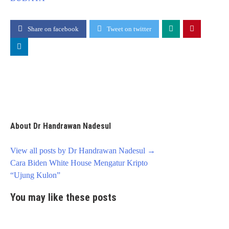
Share on facebook
Tweet on twitter
About Dr Handrawan Nadesul
View all posts by Dr Handrawan Nadesul
→
Post
Cara Biden White House Mengatur Kripto
navigation
“Ujung Kulon”
You may like these posts