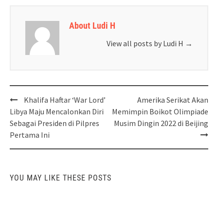
About Ludi H
View all posts by Ludi H
→
Post
Khalifa Haftar ‘War Lord’
Amerika Serikat Akan
navigation
Libya Maju Mencalonkan Diri
Memimpin Boikot Olimpiade
Sebagai Presiden di Pilpres
Musim Dingin 2022 di Beijing
Pertama Ini
YOU MAY LIKE THESE POSTS