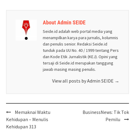
About Admin SEIDE
Seide.id adalah web portal media yang
menampilkan karya para jurnalis, kolumnis
dan penulis senior. Redaksi Seide.id
tunduk pada UU No. 40 / 1999 tentang Pers
dan Kode Etik Jurnalistik (KEJ). Opini yang
tersaji di Seide.id merupakan tanggung
jawab masing masing penulis.
View all posts by Admin SEIDE
→
Post
Memaknai Waktu
BusinessNews: Tik Tok
navigation
Kehidupan – Menulis
Pemilu
Kehidupan 313