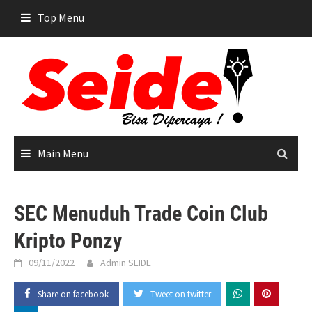
Skip
Top Menu
to
content
Main Menu
SEC Menuduh Trade Coin Club
Kripto Ponzy
09/11/2022
Admin SEIDE
Share on facebook
Tweet on twitter