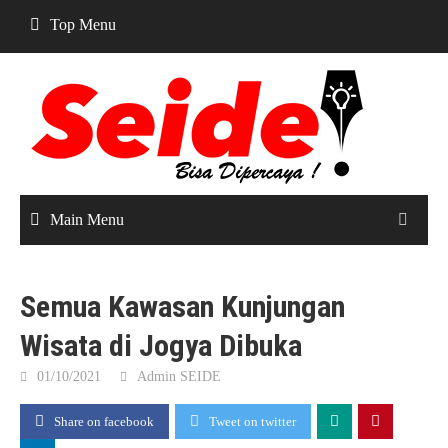
Skip
Top Menu
to
content
Main Menu
Semua Kawasan Kunjungan
Wisata di Jogya Dibuka
01/10/2021
Admin SEIDE
Share on facebook
Tweet on twitter