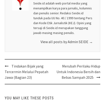
Seide.id adalah web portal media yang
menampilkan karya para jurnalis, kolumnis
dan penulis senior. Redaksi Seide.id
tunduk pada UU No. 40 / 1999 tentang Pers
dan Kode Etik Jurnalistik (KEJ). Opini yang
tersaji di Seide.id merupakan tanggung
jawab masing masing penulis.
View all posts by Admin SEIDE
→
Post
Tindakan Bijak yang
Merubah Perilaku Hidup
navigation
Tercermin Melalui Pepatah
Untuk Indonesia Bersih dan
Jawa (Bagian 23)
Bebas Sampah 2025
YOU MAY LIKE THESE POSTS