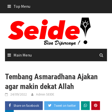
Skip
Top Menu
to
content
Main Menu
Tembang Asmaradhana Ajakan
agar makin dekat Allah
24/09/2022
Admin SEIDE
Share on facebook
Tweet on twitter