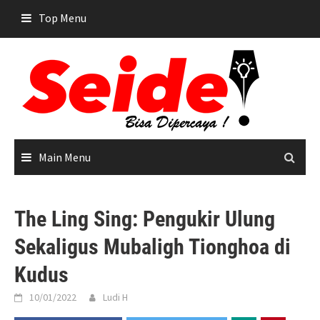
Skip
Top Menu
to
content
Main Menu
The Ling Sing: Pengukir Ulung
Sekaligus Mubaligh Tionghoa di
Kudus
10/01/2022
Ludi H