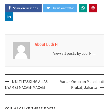
Share on facebook
Tweet on twitter
About Ludi H
View all posts by Ludi H
→
Post
MULTITASKING ALIAS
Varian Omicron Meledak di
navigation
NYAMBI MACAM-MACAM
Krukut, Jakarta
YOU MAY LIKE THESE POSTS