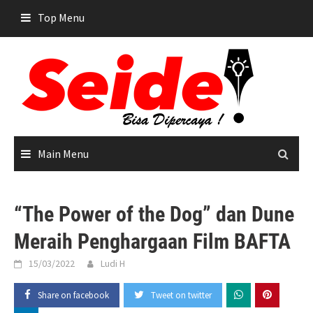
Skip
Top Menu
to
content
Main Menu
“The Power of the Dog” dan Dune
Meraih Penghargaan Film BAFTA
15/03/2022
Ludi H
Share on facebook
Tweet on twitter