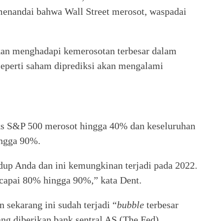
r menandai bahwa Wall Street merosot, waspadai
kan menghadapi kemerosotan terbesar dalam
o seperti saham diprediksi akan mengalami
s S&P 500 merosot hingga 40% dan keseluruhan
ngga 90%.
dup Anda dan ini kemungkinan terjadi pada 2022.
capai 80% hingga 90%,” kata Dent.
 sekarang ini sudah terjadi “
bubble
terbesar
ng diberikan bank sentral AS (The Fed).