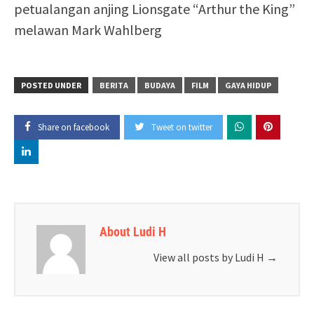
petualangan anjing Lionsgate “Arthur the King”
melawan Mark Wahlberg
POSTED UNDER
BERITA
BUDAYA
FILM
GAYA HIDUP
Share on facebook
Tweet on twitter
About Ludi H
View all posts by Ludi H
→