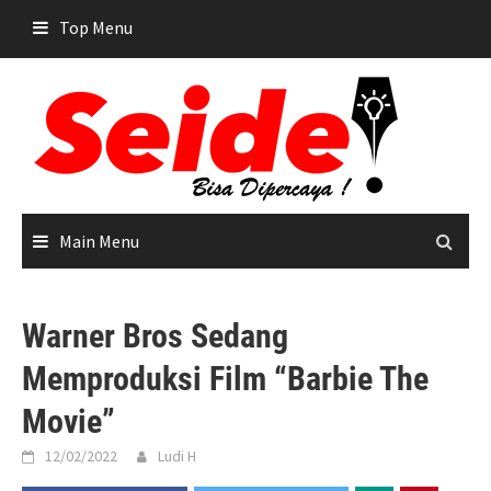
Skip
Top Menu
to
content
Main Menu
Warner Bros Sedang
Memproduksi Film “Barbie The
Movie”
12/02/2022
Ludi H