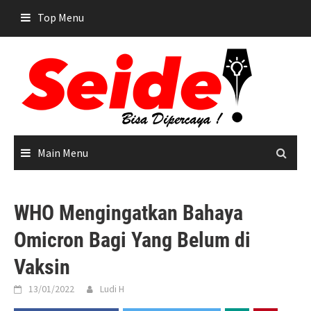
Skip
Top Menu
to
content
Main Menu
WHO Mengingatkan Bahaya
Omicron Bagi Yang Belum di
Vaksin
13/01/2022
Ludi H