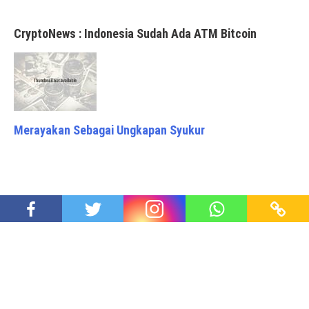
CryptoNews : Indonesia Sudah Ada ATM Bitcoin
Merayakan Sebagai Ungkapan Syukur
Natal: Bukti Allah Mencintai dan Menyertai Semua
Manusia – Menulis Kehidupan 367
Proudly powered by WordPress
|
Theme: Awaken Pro by