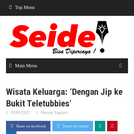
Skip
Top Menu
to
content
Main Menu
Wisata Keluarga: ‘Dengan Jip ke
Bukit Teletubbies’
02/01/2023
Heryus Saputro
Share on facebook
Tweet on twitter