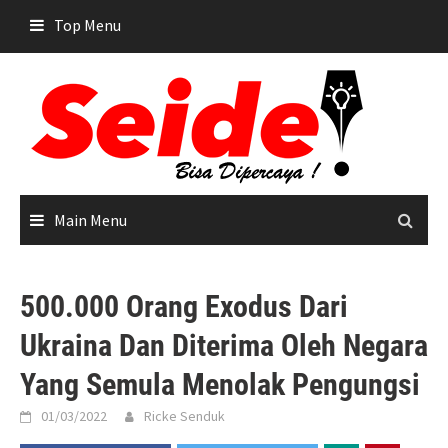
Skip
Top Menu
to
content
Main Menu
500.000 Orang Exodus Dari
Ukraina Dan Diterima Oleh Negara
Yang Semula Menolak Pengungsi
01/03/2022
Ricke Senduk