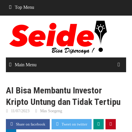
Skip
Top Menu
to
content
Main Menu
AI Bisa Membantu Investor
Kripto Untung dan Tidak Tertipu
11/07/2023
Mas Soegeng
Share on facebook
Tweet on twitter