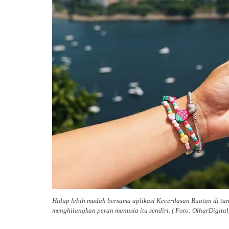
Hidup lebih mudah bersama aplikasi Kecerdasan Buatan di ta
menghilangkan peran manusia itu sendiri. ( Foto: OlharDigital