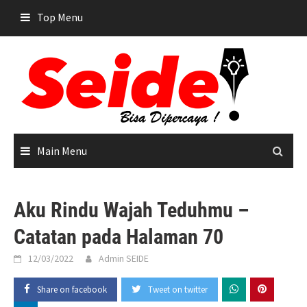
Skip
Top Menu
to
content
Main Menu
Aku Rindu Wajah Teduhmu –
Catatan pada Halaman 70
12/03/2022
Admin SEIDE
Share on facebook
Tweet on twitter