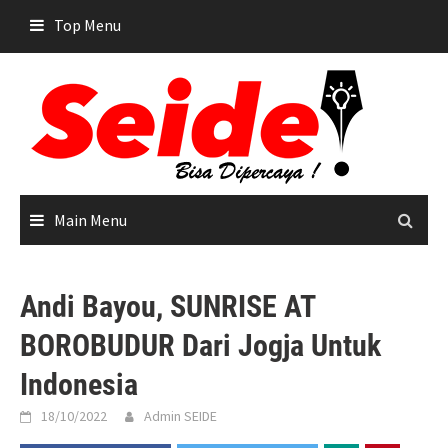
Skip
Top Menu
to
content
Main Menu
Andi Bayou, SUNRISE AT
BOROBUDUR Dari Jogja Untuk
Indonesia
18/10/2022
Admin SEIDE