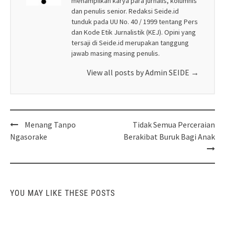
menampilkan karya para jurnalis, kolumnis
dan penulis senior. Redaksi Seide.id
tunduk pada UU No. 40 / 1999 tentang Pers
dan Kode Etik Jurnalistik (KEJ). Opini yang
tersaji di Seide.id merupakan tanggung
jawab masing masing penulis.
View all posts by Admin SEIDE
→
Post
Menang Tanpo
Tidak Semua Perceraian
navigation
Ngasorake
Berakibat Buruk Bagi Anak
YOU MAY LIKE THESE POSTS