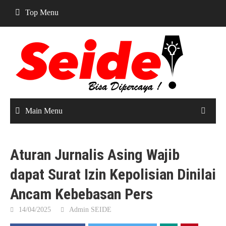
Skip
Top Menu
to
content
Main Menu
Aturan Jurnalis Asing Wajib
dapat Surat Izin Kepolisian Dinilai
Ancam Kebebasan Pers
14/04/2025
Admin SEIDE