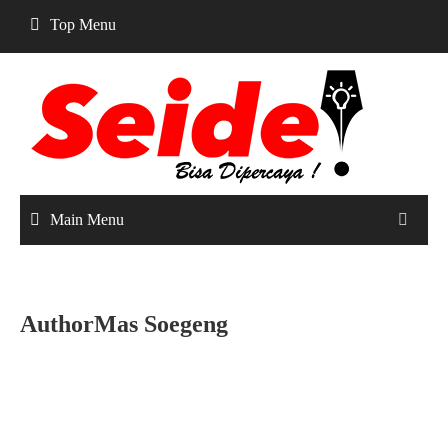
Skip
Top Menu
to
content
Main Menu
AuthorMas Soegeng