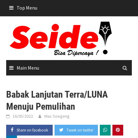
Skip
Top Menu
to
content
Main Menu
Babak Lanjutan Terra/LUNA
Menuju Pemulihan
16/05/2022
Mas Soegeng
Share on facebook
Tweet on twitter