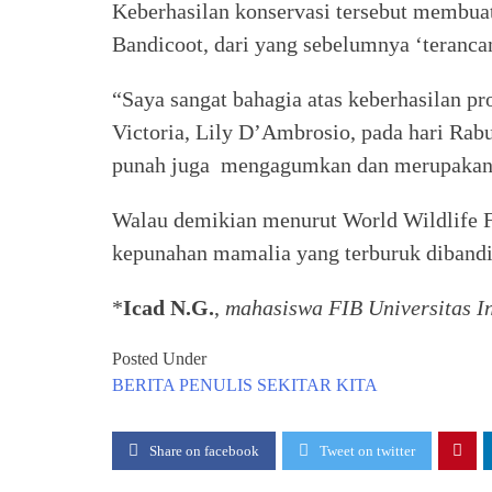
Keberhasilan konservasi tersebut membuat
Bandicoot, dari yang sebelumnya ‘teranc
“Saya sangat bahagia atas keberhasilan p
Victoria, Lily D’Ambrosio, pada hari Rab
punah juga mengagumkan dan merupakan k
Walau demikian menurut World Wildlife F
kepunahan mamalia yang terburuk dibandi
*
Icad N.G.
,
mahasiswa FIB Universitas I
Posted Under
BERITA
PENULIS
SEKITAR KITA
Share on facebook
Tweet on twitter