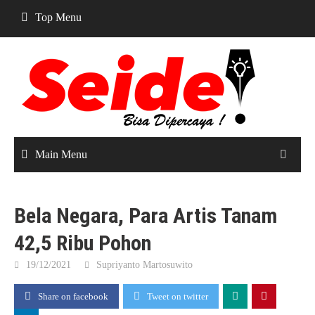
Skip
Top Menu
to
content
Main Menu
Bela Negara, Para Artis Tanam
42,5 Ribu Pohon
19/12/2021
Supriyanto Martosuwito
Share on facebook
Tweet on twitter