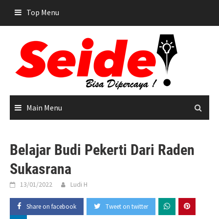
Skip
Top Menu
to
content
Main Menu
Belajar Budi Pekerti Dari Raden
Sukasrana
13/01/2022
Ludi H
Share on facebook
Tweet on twitter