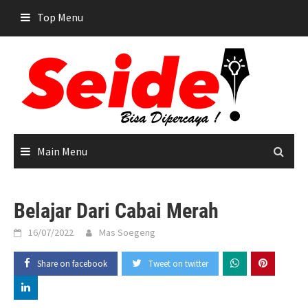
Skip
Top Menu
to
content
Main Menu
Belajar Dari Cabai Merah
16/07/2022
Mas Soegeng
Share on facebook
Tweet on twitter