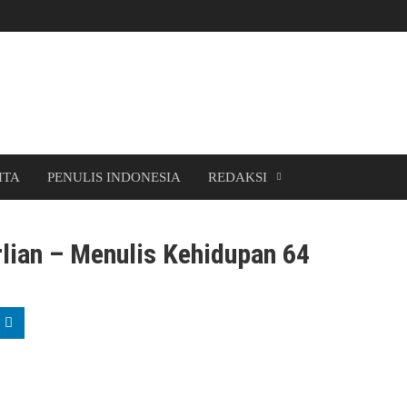
ITA
PENULIS INDONESIA
REDAKSI
rlian – Menulis Kehidupan 64