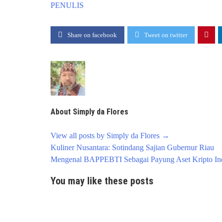
PENULIS
Share on facebook
Tweet on twitter
About Simply da Flores
View all posts by Simply da Flores
→
Post
Kuliner Nusantara: Sotindang Sajian Gubernur Riau
navigation
Mengenal BAPPEBTI Sebagai Payung Aset Kripto In
You may like these posts