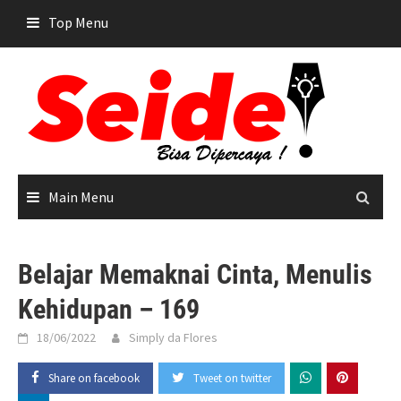
Skip
Top Menu
to
content
Main Menu
Belajar Memaknai Cinta, Menulis
Kehidupan – 169
18/06/2022
Simply da Flores
Share on facebook
Tweet on twitter