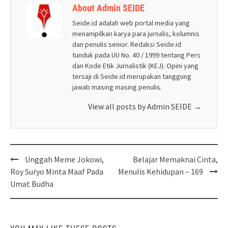
About Admin SEIDE
Seide.id adalah web portal media yang
menampilkan karya para jurnalis, kolumnis
dan penulis senior. Redaksi Seide.id
tunduk pada UU No. 40 / 1999 tentang Pers
dan Kode Etik Jurnalistik (KEJ). Opini yang
tersaji di Seide.id merupakan tanggung
jawab masing masing penulis.
View all posts by Admin SEIDE
→
Post
Unggah Meme Jokowi,
Belajar Memaknai Cinta,
navigation
Roy Suryo Minta Maaf Pada
Menulis Kehidupan – 169
Umat Budha