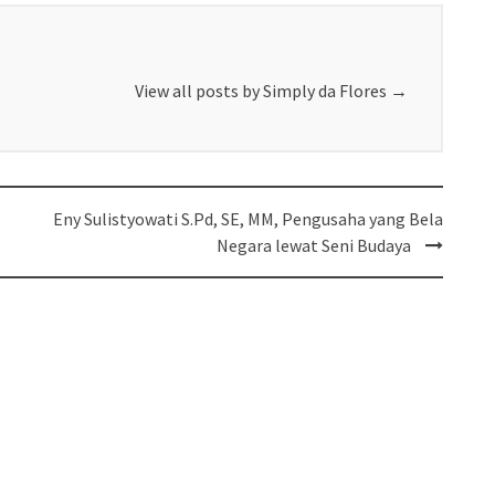
View all posts by Simply da Flores
→
Eny Sulistyowati S.Pd, SE, MM, Pengusaha yang Bela
Negara lewat Seni Budaya