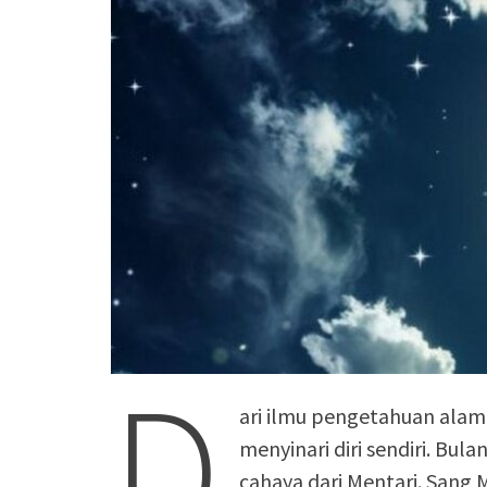
D
ari ilmu pengetahuan alam
menyinari diri sendiri. Bul
cahaya dari Mentari. Sang