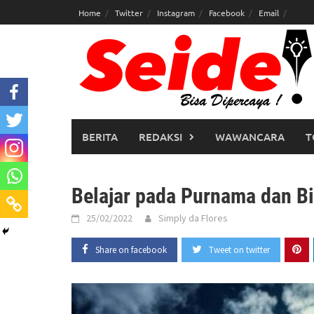
Skip
Home
Twitter
Instagram
Facebook
Email
to
content
BERITA
REDAKSI
WAWANCARA
T
Belajar pada Purnama dan B
25/02/2022
Simply da Flores
Share on facebook
Tweet on twitter