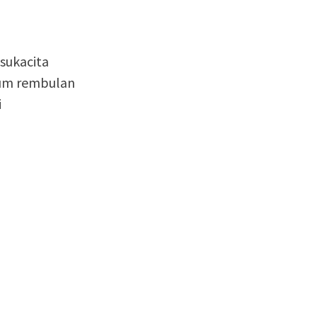
sukacita
yum rembulan
i