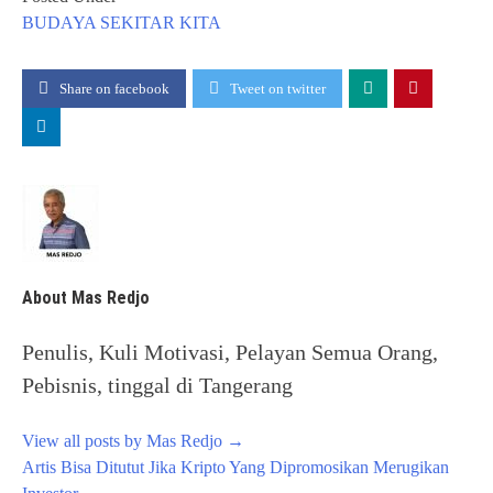
BUDAYA
SEKITAR KITA
Share on facebook
Tweet on twitter
About Mas Redjo
Penulis, Kuli Motivasi, Pelayan Semua Orang,
Pebisnis, tinggal di Tangerang
View all posts by Mas Redjo
→
Post
Artis Bisa Ditutut Jika Kripto Yang Dipromosikan Merugikan
navigation