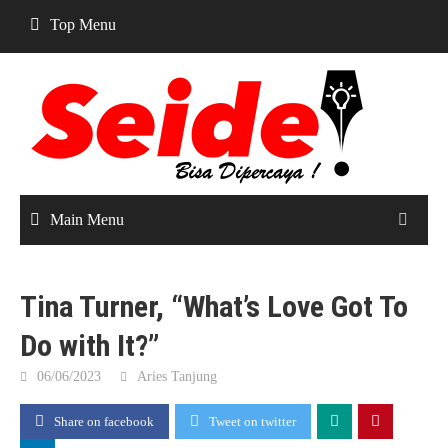
Skip
Top Menu
to
content
Main Menu
Tina Turner, “What’s Love Got To
Do with It?”
06/06/2023
Aries Tanjung
Share on facebook
Tweet on twitter