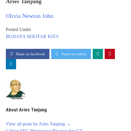
Aries Tanjung
Olivia Newton John
Posted Under
BUDAYA
SEKITAR KITA
Share on facebook
Tweet on twitter
About Aries Tanjung
View all posts by Aries Tanjung
→
Post
Giliran SEC Menggugat Binance dan CZ