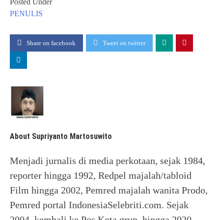
Posted Under
PENULIS
Share on facebook
Tweet on twitter
About Supriyanto Martosuwito
Menjadi jurnalis di media perkotaan, sejak 1984,
reporter hingga 1992, Redpel majalah/tabloid
Film hingga 2002, Pemred majalah wanita Prodo,
Pemred portal IndonesiaSelebriti.com. Sejak
2004, kembali ke Pos Kota grup, hingga 2020.