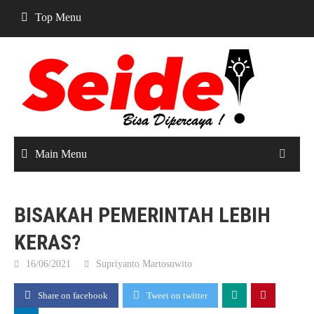
Skip
Top Menu
to
content
Main Menu
BISAKAH PEMERINTAH LEBIH
KERAS?
16/06/2021
Supriyanto Martosuwito
Share on facebook
Tweet on twitter