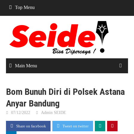
Skip
Top Menu
to
content
Main Menu
Bom Bunuh Diri di Polsek Astana
Anyar Bandung
07/12/2022
Admin SEIDE
Share on facebook
Tweet on twitter