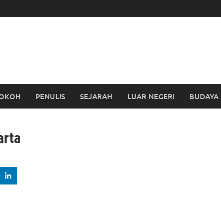
OKOH
PENULIS
SEJARAH
LUAR NEGERI
BUDAYA
arta