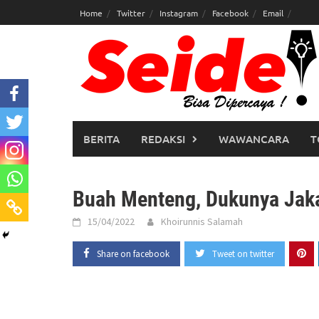
Skip
Home
Twitter
Instagram
Facebook
Email
to
content
BERITA
REDAKSI
WAWANCARA
T
Buah Menteng, Dukunya Jak
15/04/2022
Khoirunnis Salamah
Share on facebook
Tweet on twitter