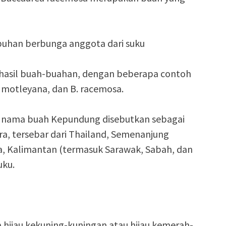
han berbunga anggota dari suku
ghasil buah-buahan, dengan beberapa contoh
B. motleyana, dan B. racemosa.
n nama buah Kepundung disebutkan sebagai
a, tersebar dari Thailand, Semenanjung
a, Kalimantan (termasuk Sarawak, Sabah, dan
uku.
 hijau kekuning-kuningan atau hijau kemerah-