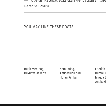
Operasi Ketupat 2022 Akan Melibatkan 144.39
navigation
Personel Polisi
YOU MAY LIKE THESE POSTS
Buah Menteng,
Kemunting,
Faedah 
Dukunya Jakarta
Antioksidan dari
Bumbu 
Hutan Rimba
hingga 
Antibakt