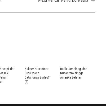
3
Alexa Mencari Han di Dore Bara
Kecapi, dari
Kuliner Nusantara
Buah Jamblang, dari
Masak
“Dari Mana
Nusantara hingga
Bahan
Datangnya Gudeg?”
Amerika Selatan
eri
(2)