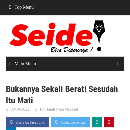
Skip
Top Menu
to
content
Main Menu
Bukannya Sekali Berati Sesudah
Itu Mati
03/10/2022
Dr Handrawan Nadesul
Share on facebook
Tweet on twitter