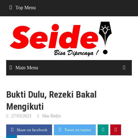
Skip
Top Menu
to
content
Main Menu
Bukti Dulu, Rezeki Bakal
Mengikuti
27/03/2023
Mas Redjo
Share on facebook
Tweet on twitter