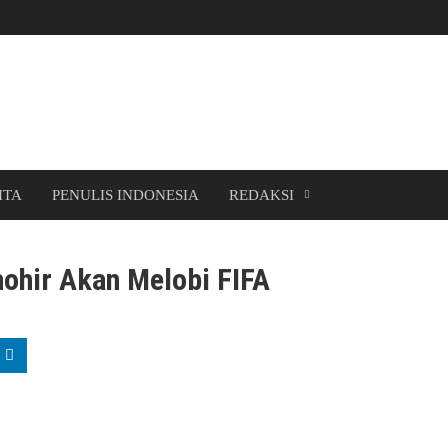
ITA
PENULIS INDONESIA
REDAKSI
hohir Akan Melobi FIFA