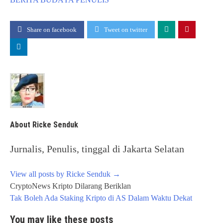
Share on facebook
Tweet on twitter
About Ricke Senduk
Jurnalis, Penulis, tinggal di Jakarta Selatan
View all posts by Ricke Senduk
→
Post
CryptoNews Kripto Dilarang Beriklan
navigation
Tak Boleh Ada Staking Kripto di AS Dalam Waktu Dekat
You may like these posts