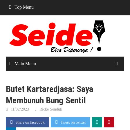
Skip
Top Menu
to
content
Main Menu
Butet Kartaredjasa: Saya
Membunuh Bung Sentil
11/02/2023
Ricke Senduk
Share on facebook
Tweet on twitter