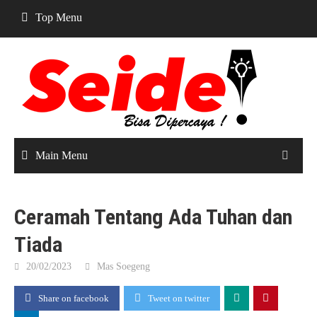
Skip
Top Menu
to
content
Main Menu
Ceramah Tentang Ada Tuhan dan
Tiada
20/02/2023
Mas Soegeng
Share on facebook
Tweet on twitter